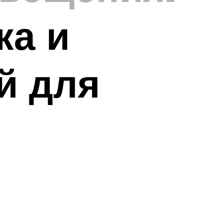
ка и
й для