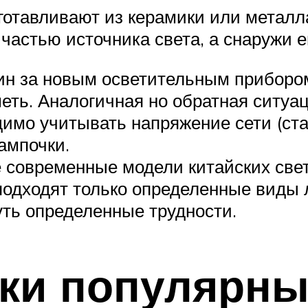
готавливают из керамики или металла
частью источника света, а снаружи е
азин за новым осветительным прибор
меть. Аналогичная но обратная ситуац
димо учитывать напряжение сети (ст
лампочки.
е современные модели китайских све
подходят только определенные виды 
уть определенные трудности.
ки популярны