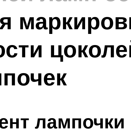
я маркиров
сти цоколе
мпочек
ент лампочки