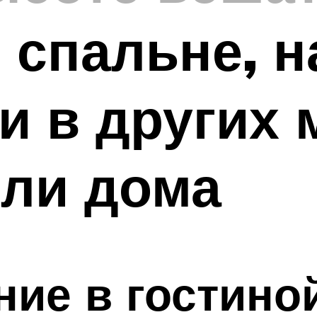
 спальне, 
 и в других 
или дома
ие в гостино