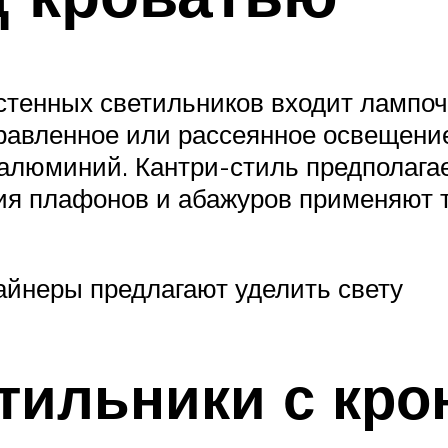
тенных светильников входит лампочк
равленное или рассеянное освещение
алюминий. Кантри-стиль предполагае
ия плафонов и абажуров применяют т
йнеры предлагают уделить свету
тильники с кр