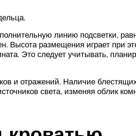
дельца.
ополнительную линию подсветки, рав
ен. Высота размещения играет при 
ната. Это следует учитывать, плани
иков и отражений. Наличие блестящ
источников света, изменяя облик ко
д кроватью