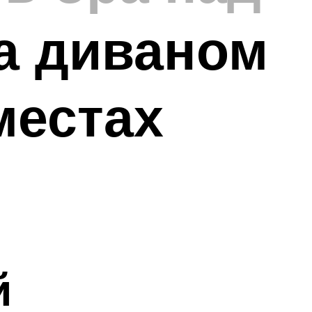
на диваном
местах
й