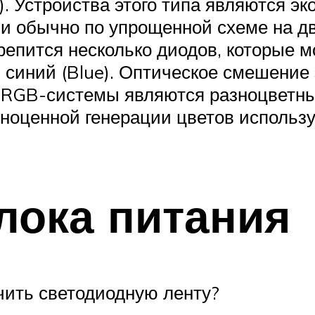
). Устройства этого типа являются э
ни обычно по упрощенной схеме на дв
епится несколько диодов, которые м
и синий (Blue). Оптическое смешение
ь RGB-системы являются разноцветны
лноценной генерации цветов использ
лока питания
чить светодиодную ленту?