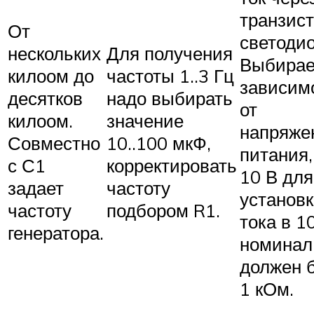
транзист
От
светодио
нескольких
Для получения
Выбирае
килоом до
частоты 1..3 Гц
зависим
десятков
надо выбирать
от
килоом.
значение
напряже
Совместно
10..100 мкФ,
питания,
с С1
корректировать
10 В для
задает
частоту
установ
частоту
подбором R1.
тока в 1
генератора.
номинал
должен 
1 кОм.