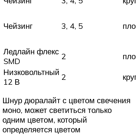
Чейзинг
3, 4, 5
кру
Чейзинг
3, 4, 5
пло
Ледлайн флекс
2
пло
SMD
Низковольтный
2
кру
12 В
Шнур дюралайт с цветом свечения
моно, может светиться только
одним цветом, который
определяется цветом