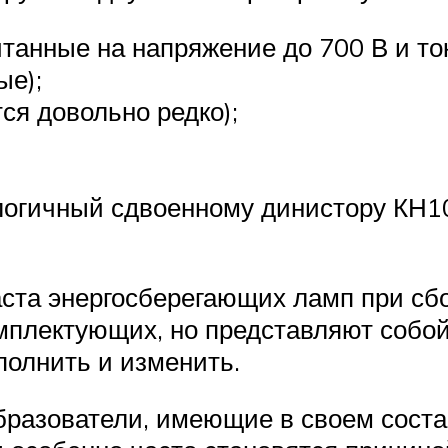
танные на напряжение до 700 В и ток
ые);
ся довольно редко);
логичный сдвоенному динистору КН1
ста энергосберегающих ламп при сбо
мплектующих, но представляют собой
полнить и изменить.
бразователи, имеющие в своем соста