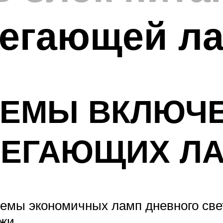
регающей л
ХЕМЫ ВКЛЮЧ
РЕГАЮЩИХ Л
емы экономичных ламп дневного свет
жи.