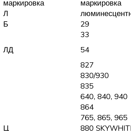
маркировка
маркировка
Л
люминесцент
Б
29
33
ЛД
54
827
830/930
835
640, 840, 940
864
765, 865, 965
Ц
880 SKYWHIT