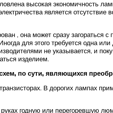
словлена высокая экономичность лам
электричества является отсутствие 
ирован , она может сразу загораться 
ногда для этого требуется одна или д
изводителями не указывается, и пок
ваться изделием.
хем, по сути, являющихся преоб
транзисторах. В дорогих лампах при
а руках годную или перегоревшую лю