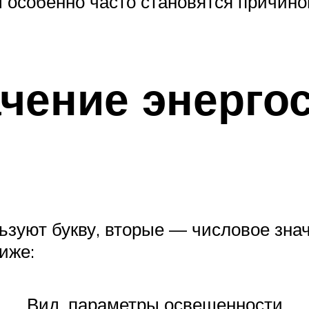
 особенно часто становятся причино
ачение энерго
зуют букву, вторые — числовое знач
иже:
Вид, параметры освещенности