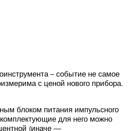
роинструмента – событие не самое
оизмерима с ценой нового прибора.
ьным блоком питания импульсного
А комплектующие для него можно
центной (иначе —