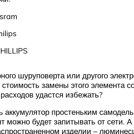
sram
ilips
HILLIPS
рного шуруповерта или другого элект
о стоимость замены этого элемента с
расходов удастся избежать?
ть аккумулятор простеньким самодел
нт можно будет запитывать от сети. 
распространенном изделии – люминес